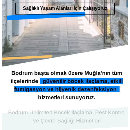
Sağlıklı Yaşam Alanları İçin Çalışıyoruz
Bodrum başta olmak üzere Muğla'nın tüm
ilçelerinde
güvenilir böcek ilaçlama, etkili
fumigasyon ve hijyenik dezenfeksiyon
hizmetleri sunuyoruz.
Bodrum Unlimited Böcek İlaçlama, Pest Kontrol
ve Çevre Sağlığı Hizmetleri