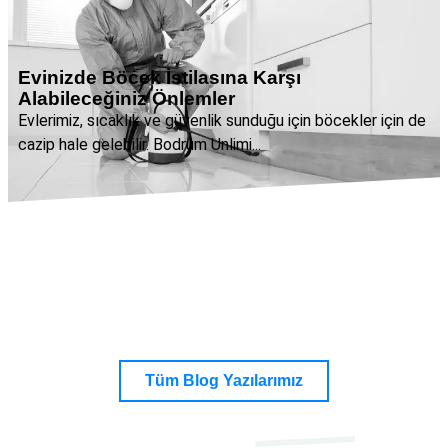
Evinizde Böcek İstilasına Karşı
Alabileceğiniz Önlemler
Evlerimiz, sıcaklık ve güvenlik sunduğu için böcekler için de
cazip hale gelebilir. Bodrum Unlimi...
Tüm Blog Yazılarımız