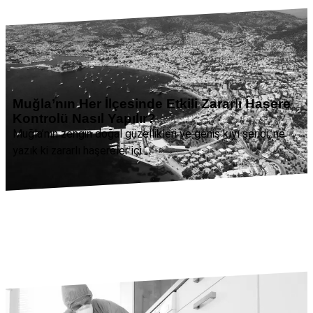
Muğla’nın Her İlçesinde Etkili Zararlı Haşere
Kontrolü Nasıl Yapılır?
Muğla’nın zengin doğal güzellikleri ve geniş kıyı şeridi, ne
yazık ki zararlı haşereler içi...