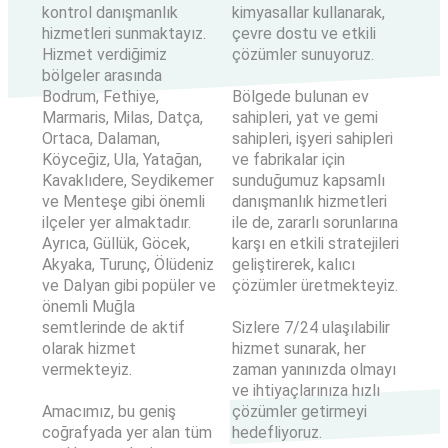
kontrol danışmanlık
kimyasallar kullanarak,
hizmetleri sunmaktayız.
çevre dostu ve etkili
Hizmet verdiğimiz
çözümler sunuyoruz.
bölgeler arasında
Bölgede bulunan ev
Bodrum, Fethiye,
sahipleri, yat ve gemi
Marmaris, Milas, Datça,
sahipleri, işyeri sahipleri
Ortaca, Dalaman,
ve fabrikalar için
Köyceğiz, Ula, Yatağan,
sunduğumuz kapsamlı
Kavaklıdere, Seydikemer
danışmanlık hizmetleri
ve Menteşe gibi önemli
ile de, zararlı sorunlarına
ilçeler yer almaktadır.
karşı en etkili stratejileri
Ayrıca, Güllük, Göcek,
geliştirerek, kalıcı
Akyaka, Turunç, Ölüdeniz
çözümler üretmekteyiz.
ve Dalyan gibi popüler ve
önemli Muğla
Sizlere 7/24 ulaşılabilir
semtlerinde de aktif
hizmet sunarak, her
olarak hizmet
zaman yanınızda olmayı
vermekteyiz.
ve ihtiyaçlarınıza hızlı
çözümler getirmeyi
Amacımız, bu geniş
hedefliyoruz.
coğrafyada yer alan tüm